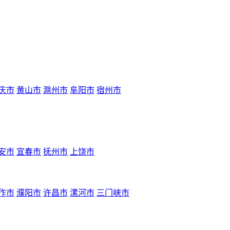
庆市
黄山市
滁州市
阜阳市
宿州市
安市
宜春市
抚州市
上饶市
作市
濮阳市
许昌市
漯河市
三门峡市