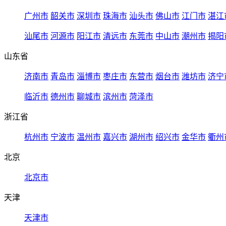
广州市
韶关市
深圳市
珠海市
汕头市
佛山市
江门市
湛江
汕尾市
河源市
阳江市
清远市
东莞市
中山市
潮州市
揭阳
山东省
济南市
青岛市
淄博市
枣庄市
东营市
烟台市
潍坊市
济宁
临沂市
德州市
聊城市
滨州市
菏泽市
浙江省
杭州市
宁波市
温州市
嘉兴市
湖州市
绍兴市
金华市
衢州
北京
北京市
天津
天津市