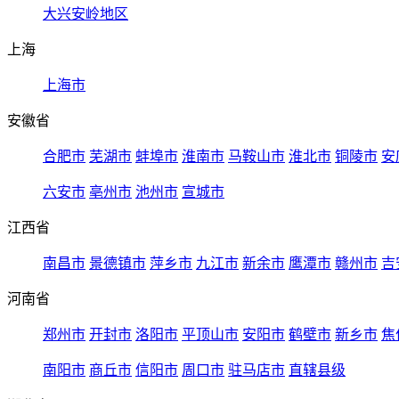
大兴安岭地区
上海
上海市
安徽省
合肥市
芜湖市
蚌埠市
淮南市
马鞍山市
淮北市
铜陵市
安
六安市
亳州市
池州市
宣城市
江西省
南昌市
景德镇市
萍乡市
九江市
新余市
鹰潭市
赣州市
吉
河南省
郑州市
开封市
洛阳市
平顶山市
安阳市
鹤壁市
新乡市
焦
南阳市
商丘市
信阳市
周口市
驻马店市
直辖县级