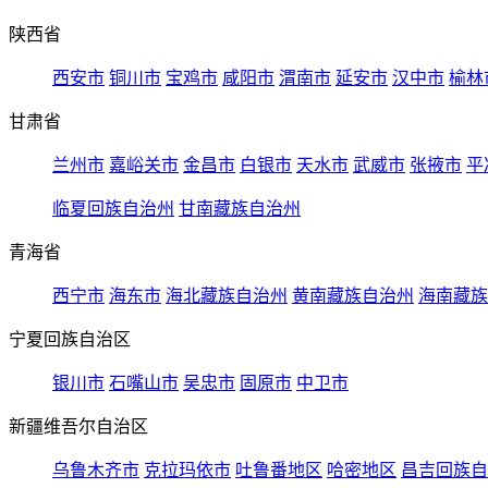
陕西省
西安市
铜川市
宝鸡市
咸阳市
渭南市
延安市
汉中市
榆林
甘肃省
兰州市
嘉峪关市
金昌市
白银市
天水市
武威市
张掖市
平
临夏回族自治州
甘南藏族自治州
青海省
西宁市
海东市
海北藏族自治州
黄南藏族自治州
海南藏族
宁夏回族自治区
银川市
石嘴山市
吴忠市
固原市
中卫市
新疆维吾尔自治区
乌鲁木齐市
克拉玛依市
吐鲁番地区
哈密地区
昌吉回族自