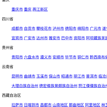
重庆市
重庆
两江新区
四川省
成都市
自贡市
攀枝花市
泸州市
德阳市
绵阳市
广元市
遂
宜宾市
广安市
达州市
雅安市
巴中市
资阳市
阿坝藏族羌
贵州省
贵阳市
六盘水市
遵义市
安顺市
毕节市
铜仁市
黔西南布
云南省
昆明市
曲靖市
玉溪市
保山市
昭通市
丽江市
普洱市
临沧
大理白族自治州
德宏傣族景颇族自治州
怒江傈僳族自治
西藏自治区
拉萨市
日喀则市
昌都市
山南地区
那曲地区
阿里地区
林