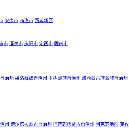
市
安康市
商洛市
西咸新区
凉市
酒泉市
庆阳市
定西市
陇南市
自治州
果洛藏族自治州
玉树藏族自治州
海西蒙古族藏族自治州
治州
博尔塔拉蒙古自治州
巴音郭楞蒙古自治州
阿克苏地区
克孜