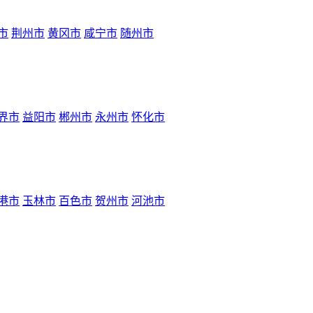
市
荆州市
黄冈市
咸宁市
随州市
界市
益阳市
郴州市
永州市
怀化市
港市
玉林市
百色市
贺州市
河池市