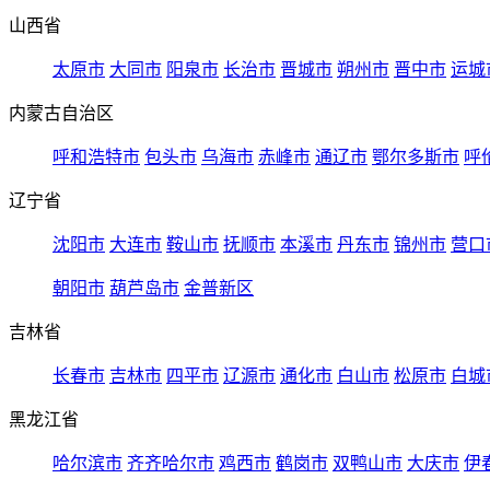
山西省
太原市
大同市
阳泉市
长治市
晋城市
朔州市
晋中市
运城
内蒙古自治区
呼和浩特市
包头市
乌海市
赤峰市
通辽市
鄂尔多斯市
呼
辽宁省
沈阳市
大连市
鞍山市
抚顺市
本溪市
丹东市
锦州市
营口
朝阳市
葫芦岛市
金普新区
吉林省
长春市
吉林市
四平市
辽源市
通化市
白山市
松原市
白城
黑龙江省
哈尔滨市
齐齐哈尔市
鸡西市
鹤岗市
双鸭山市
大庆市
伊