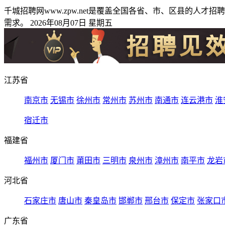
千城招聘网www.zpw.net是覆盖全国各省、市、区县的
需求。 2026年08月07日 星期五
江苏省
南京市
无锡市
徐州市
常州市
苏州市
南通市
连云港市
淮
宿迁市
福建省
福州市
厦门市
莆田市
三明市
泉州市
漳州市
南平市
龙岩
河北省
石家庄市
唐山市
秦皇岛市
邯郸市
邢台市
保定市
张家口
广东省