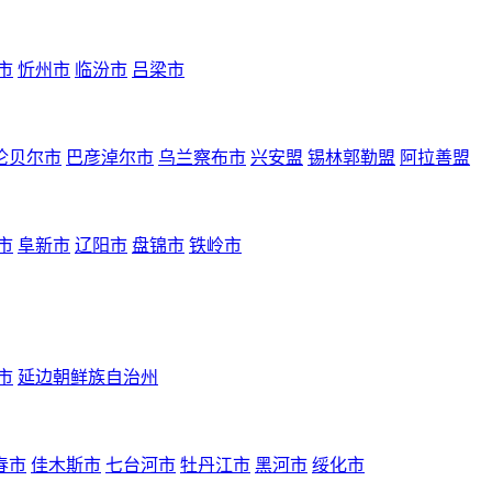
市
忻州市
临汾市
吕梁市
伦贝尔市
巴彦淖尔市
乌兰察布市
兴安盟
锡林郭勒盟
阿拉善盟
市
阜新市
辽阳市
盘锦市
铁岭市
市
延边朝鲜族自治州
春市
佳木斯市
七台河市
牡丹江市
黑河市
绥化市