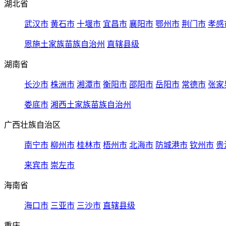
湖北省
武汉市
黄石市
十堰市
宜昌市
襄阳市
鄂州市
荆门市
孝感
恩施土家族苗族自治州
直辖县级
湖南省
长沙市
株洲市
湘潭市
衡阳市
邵阳市
岳阳市
常德市
张家
娄底市
湘西土家族苗族自治州
广西壮族自治区
南宁市
柳州市
桂林市
梧州市
北海市
防城港市
钦州市
贵
来宾市
崇左市
海南省
海口市
三亚市
三沙市
直辖县级
重庆