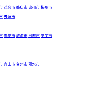
市
茂名市
肇庆市
惠州市
梅州市
市
云浮市
市
泰安市
威海市
日照市
莱芜市
市
舟山市
台州市
丽水市