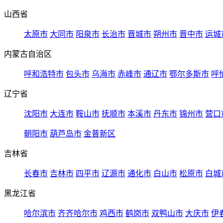
山西省
太原市
大同市
阳泉市
长治市
晋城市
朔州市
晋中市
运城
内蒙古自治区
呼和浩特市
包头市
乌海市
赤峰市
通辽市
鄂尔多斯市
呼
辽宁省
沈阳市
大连市
鞍山市
抚顺市
本溪市
丹东市
锦州市
营口
朝阳市
葫芦岛市
金普新区
吉林省
长春市
吉林市
四平市
辽源市
通化市
白山市
松原市
白城
黑龙江省
哈尔滨市
齐齐哈尔市
鸡西市
鹤岗市
双鸭山市
大庆市
伊