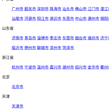
广州市
韶关市
深圳市
珠海市
汕头市
佛山市
江门市
湛江
汕尾市
河源市
阳江市
清远市
东莞市
中山市
潮州市
揭阳
山东省
济南市
青岛市
淄博市
枣庄市
东营市
烟台市
潍坊市
济宁
临沂市
德州市
聊城市
滨州市
菏泽市
浙江省
杭州市
宁波市
温州市
嘉兴市
湖州市
绍兴市
金华市
衢州
北京
北京市
天津
天津市