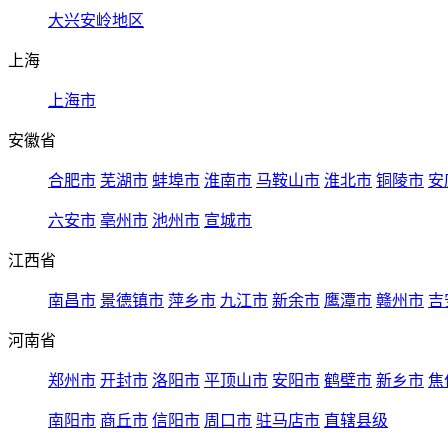
大兴安岭地区
上海
上海市
安徽省
合肥市
芜湖市
蚌埠市
淮南市
马鞍山市
淮北市
铜陵市
安
六安市
亳州市
池州市
宣城市
江西省
南昌市
景德镇市
萍乡市
九江市
新余市
鹰潭市
赣州市
吉
河南省
郑州市
开封市
洛阳市
平顶山市
安阳市
鹤壁市
新乡市
焦
南阳市
商丘市
信阳市
周口市
驻马店市
直辖县级