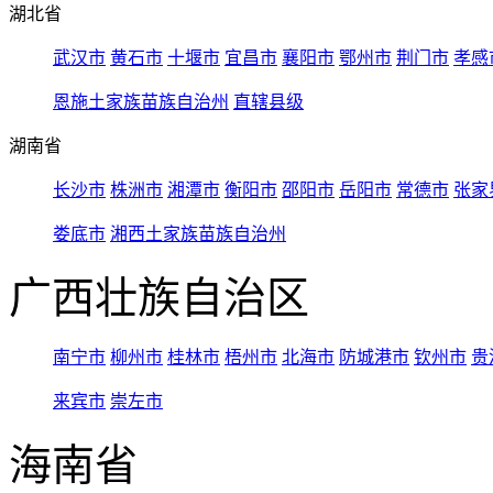
湖北省
武汉市
黄石市
十堰市
宜昌市
襄阳市
鄂州市
荆门市
孝感
恩施土家族苗族自治州
直辖县级
湖南省
长沙市
株洲市
湘潭市
衡阳市
邵阳市
岳阳市
常德市
张家
娄底市
湘西土家族苗族自治州
广西壮族自治区
南宁市
柳州市
桂林市
梧州市
北海市
防城港市
钦州市
贵
来宾市
崇左市
海南省