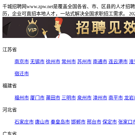
千城招聘网www.zpw.net是覆盖全国各省、市、区县的人
历，企业可直招本地人才，一站式解决全国求职招工需求。 2026
江苏省
南京市
无锡市
徐州市
常州市
苏州市
南通市
连云港市
淮
宿迁市
福建省
福州市
厦门市
莆田市
三明市
泉州市
漳州市
南平市
龙岩
河北省
石家庄市
唐山市
秦皇岛市
邯郸市
邢台市
保定市
张家口
广东省