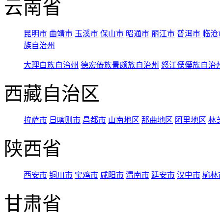
云南省
昆明市
曲靖市
玉溪市
保山市
昭通市
丽江市
普洱市
临沧
族自治州
大理白族自治州
德宏傣族景颇族自治州
怒江傈僳族自治
西藏自治区
拉萨市
日喀则市
昌都市
山南地区
那曲地区
阿里地区
林
陕西省
西安市
铜川市
宝鸡市
咸阳市
渭南市
延安市
汉中市
榆林
甘肃省