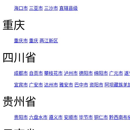
海口市
三亚市
三沙市
直辖县级
重庆
重庆市
重庆
两江新区
四川省
成都市
自贡市
攀枝花市
泸州市
德阳市
绵阳市
广元市
遂
宜宾市
广安市
达州市
雅安市
巴中市
资阳市
阿坝藏族羌
贵州省
贵阳市
六盘水市
遵义市
安顺市
毕节市
铜仁市
黔西南布