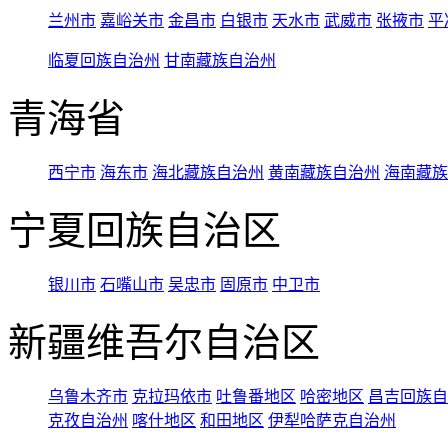
兰州市
嘉峪关市
金昌市
白银市
天水市
武威市
张掖市
平
临夏回族自治州
甘南藏族自治州
青海省
西宁市
海东市
海北藏族自治州
黄南藏族自治州
海南藏族
宁夏回族自治区
银川市
石嘴山市
吴忠市
固原市
中卫市
新疆维吾尔自治区
乌鲁木齐市
克拉玛依市
吐鲁番地区
哈密地区
昌吉回族自
克孜自治州
喀什地区
和田地区
伊犁哈萨克自治州