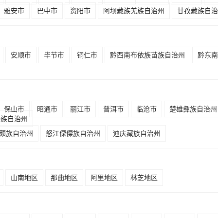
雅安市
巴中市
资阳市
阿坝藏族羌族自治州
甘孜藏族自治
安顺市
毕节市
铜仁市
黔西南布依族苗族自治州
黔东南
保山市
昭通市
丽江市
普洱市
临沧市
楚雄彝族自治州
傣族自治州
颇族自治州
怒江傈僳族自治州
迪庆藏族自治州
山南地区
那曲地区
阿里地区
林芝地区