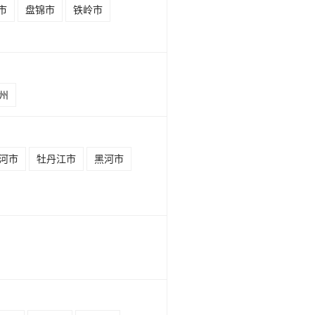
市
盘锦市
铁岭市
州
河市
牡丹江市
黑河市