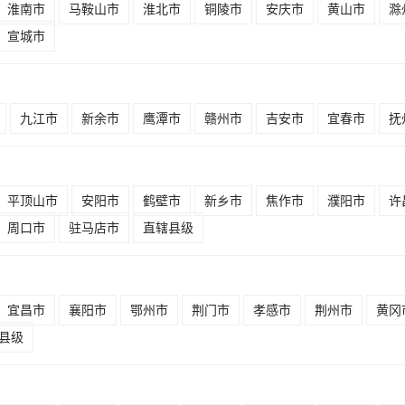
淮南市
马鞍山市
淮北市
铜陵市
安庆市
黄山市
滁
宣城市
九江市
新余市
鹰潭市
赣州市
吉安市
宜春市
抚
平顶山市
安阳市
鹤壁市
新乡市
焦作市
濮阳市
许
周口市
驻马店市
直辖县级
宜昌市
襄阳市
鄂州市
荆门市
孝感市
荆州市
黄冈
县级