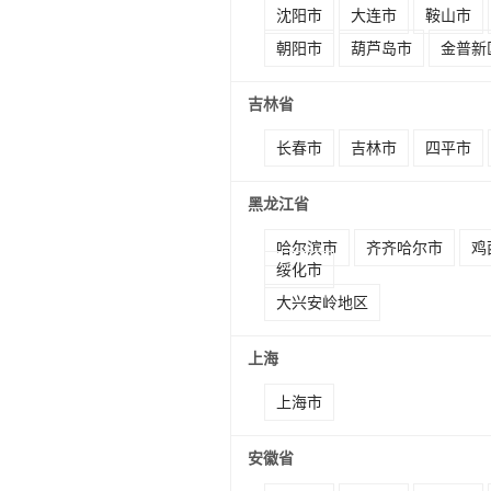
沈阳市
大连市
鞍山市
朝阳市
葫芦岛市
金普新
吉林省
长春市
吉林市
四平市
黑龙江省
哈尔滨市
齐齐哈尔市
鸡
绥化市
大兴安岭地区
上海
上海市
安徽省