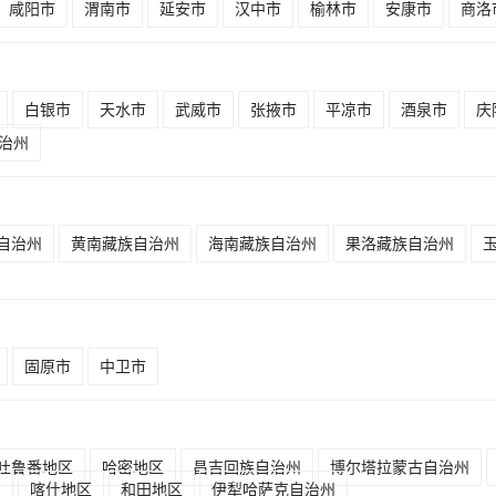
咸阳市
渭南市
延安市
汉中市
榆林市
安康市
商洛
白银市
天水市
武威市
张掖市
平凉市
酒泉市
庆
治州
自治州
黄南藏族自治州
海南藏族自治州
果洛藏族自治州
固原市
中卫市
吐鲁番地区
哈密地区
昌吉回族自治州
博尔塔拉蒙古自治州
州
喀什地区
和田地区
伊犁哈萨克自治州