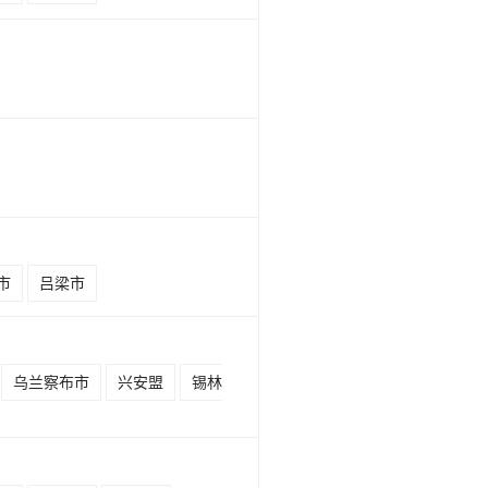
市
吕梁市
乌兰察布市
兴安盟
锡林