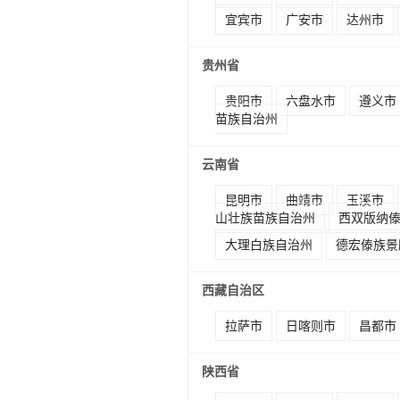
宜宾市
广安市
达州市
贵州省
贵阳市
六盘水市
遵义市
苗族自治州
云南省
昆明市
曲靖市
玉溪市
山壮族苗族自治州
西双版纳
大理白族自治州
德宏傣族景
西藏自治区
拉萨市
日喀则市
昌都市
陕西省