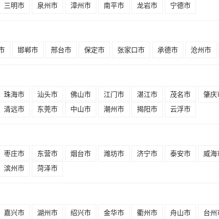
三明市
泉州市
漳州市
南平市
龙岩市
宁德市
市
邯郸市
邢台市
保定市
张家口市
承德市
沧州市
珠海市
汕头市
佛山市
江门市
湛江市
茂名市
肇庆
清远市
东莞市
中山市
潮州市
揭阳市
云浮市
枣庄市
东营市
烟台市
潍坊市
济宁市
泰安市
威海
滨州市
菏泽市
嘉兴市
湖州市
绍兴市
金华市
衢州市
舟山市
台州