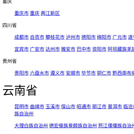
重庆
重庆市
重庆
两江新区
四川省
成都市
自贡市
攀枝花市
泸州市
德阳市
绵阳市
广元市
遂
宜宾市
广安市
达州市
雅安市
巴中市
资阳市
阿坝藏族羌
贵州省
贵阳市
六盘水市
遵义市
安顺市
毕节市
铜仁市
黔西南布
云南省
昆明市
曲靖市
玉溪市
保山市
昭通市
丽江市
普洱市
临沧
族自治州
大理白族自治州
德宏傣族景颇族自治州
怒江傈僳族自治