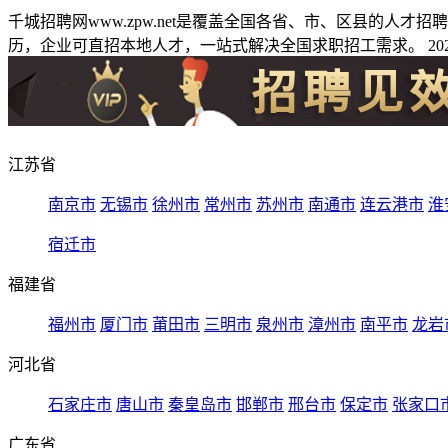
千城招聘网www.zpw.net是覆盖全国各省、市、区县的人
历，企业可直招本地人才，一站式解决全国求职招工需求。 2026
江苏省
南京市
无锡市
徐州市
常州市
苏州市
南通市
连云港市
淮
宿迁市
福建省
福州市
厦门市
莆田市
三明市
泉州市
漳州市
南平市
龙岩
河北省
石家庄市
唐山市
秦皇岛市
邯郸市
邢台市
保定市
张家口
广东省