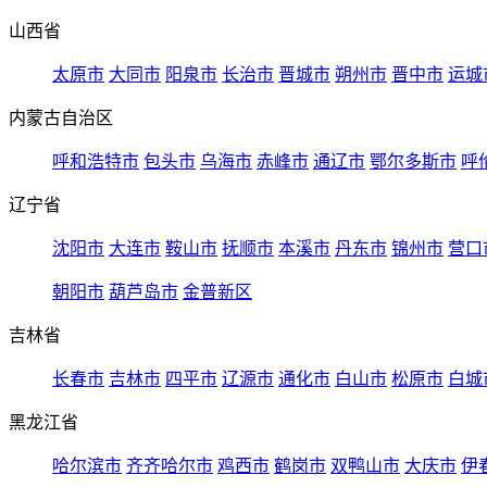
山西省
太原市
大同市
阳泉市
长治市
晋城市
朔州市
晋中市
运城
内蒙古自治区
呼和浩特市
包头市
乌海市
赤峰市
通辽市
鄂尔多斯市
呼
辽宁省
沈阳市
大连市
鞍山市
抚顺市
本溪市
丹东市
锦州市
营口
朝阳市
葫芦岛市
金普新区
吉林省
长春市
吉林市
四平市
辽源市
通化市
白山市
松原市
白城
黑龙江省
哈尔滨市
齐齐哈尔市
鸡西市
鹤岗市
双鸭山市
大庆市
伊