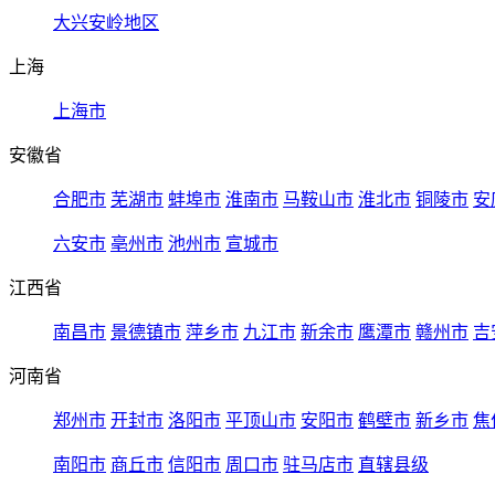
大兴安岭地区
上海
上海市
安徽省
合肥市
芜湖市
蚌埠市
淮南市
马鞍山市
淮北市
铜陵市
安
六安市
亳州市
池州市
宣城市
江西省
南昌市
景德镇市
萍乡市
九江市
新余市
鹰潭市
赣州市
吉
河南省
郑州市
开封市
洛阳市
平顶山市
安阳市
鹤壁市
新乡市
焦
南阳市
商丘市
信阳市
周口市
驻马店市
直辖县级