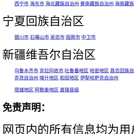
西宁市
海东市
海北藏族自治州
黄南藏族自治州
海南藏族
宁夏回族自治区
银川市
石嘴山市
吴忠市
固原市
中卫市
新疆维吾尔自治区
乌鲁木齐市
克拉玛依市
吐鲁番地区
哈密地区
昌吉回族自
克孜自治州
喀什地区
和田地区
伊犁哈萨克自治州
塔城地区
阿勒泰地区
直辖县级
免责声明：
网页内的所有信息均为用