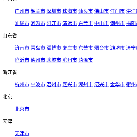
广州市
韶关市
深圳市
珠海市
汕头市
佛山市
江门市
湛江
汕尾市
河源市
阳江市
清远市
东莞市
中山市
潮州市
揭阳
山东省
济南市
青岛市
淄博市
枣庄市
东营市
烟台市
潍坊市
济宁
临沂市
德州市
聊城市
滨州市
菏泽市
浙江省
杭州市
宁波市
温州市
嘉兴市
湖州市
绍兴市
金华市
衢州
北京
北京市
天津
天津市