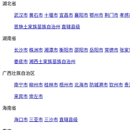
湖北省
武汉市
黄石市
十堰市
宜昌市
襄阳市
鄂州市
荆门市
孝感
恩施土家族苗族自治州
直辖县级
湖南省
长沙市
株洲市
湘潭市
衡阳市
邵阳市
岳阳市
常德市
张家
娄底市
湘西土家族苗族自治州
广西壮族自治区
南宁市
柳州市
桂林市
梧州市
北海市
防城港市
钦州市
贵
来宾市
崇左市
海南省
海口市
三亚市
三沙市
直辖县级