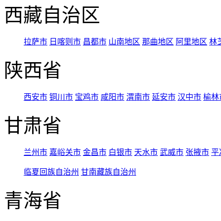
西藏自治区
拉萨市
日喀则市
昌都市
山南地区
那曲地区
阿里地区
林
陕西省
西安市
铜川市
宝鸡市
咸阳市
渭南市
延安市
汉中市
榆林
甘肃省
兰州市
嘉峪关市
金昌市
白银市
天水市
武威市
张掖市
平
临夏回族自治州
甘南藏族自治州
青海省