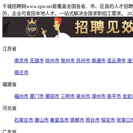
千城招聘网www.zpw.net是覆盖全国各省、市、区县的人
历，企业可直招本地人才，一站式解决全国求职招工需求。 2026
江苏省
南京市
无锡市
徐州市
常州市
苏州市
南通市
连云港市
淮
宿迁市
福建省
福州市
厦门市
莆田市
三明市
泉州市
漳州市
南平市
龙岩
河北省
石家庄市
唐山市
秦皇岛市
邯郸市
邢台市
保定市
张家口
广东省