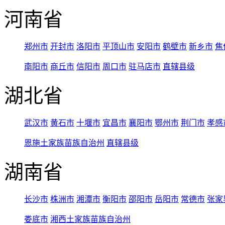
河南省
郑州市
开封市
洛阳市
平顶山市
安阳市
鹤壁市
新乡市
焦
南阳市
商丘市
信阳市
周口市
驻马店市
直辖县级
湖北省
武汉市
黄石市
十堰市
宜昌市
襄阳市
鄂州市
荆门市
孝感
恩施土家族苗族自治州
直辖县级
湖南省
长沙市
株洲市
湘潭市
衡阳市
邵阳市
岳阳市
常德市
张家
娄底市
湘西土家族苗族自治州