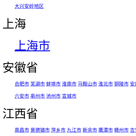
大兴安岭地区
上海
上海市
安徽省
合肥市
芜湖市
蚌埠市
淮南市
马鞍山市
淮北市
铜陵市
安
六安市
亳州市
池州市
宣城市
江西省
南昌市
景德镇市
萍乡市
九江市
新余市
鹰潭市
赣州市
吉