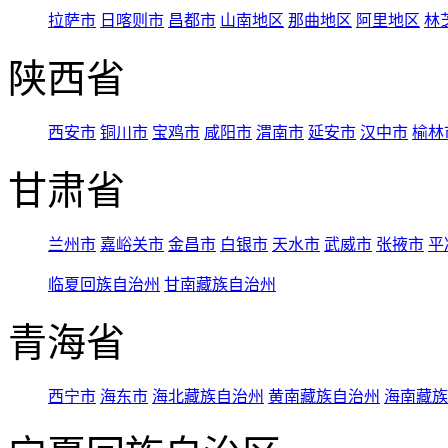
拉萨市
日喀则市
昌都市
山南地区
那曲地区
阿里地区
林
陕西省
西安市
铜川市
宝鸡市
咸阳市
渭南市
延安市
汉中市
榆林
甘肃省
兰州市
嘉峪关市
金昌市
白银市
天水市
武威市
张掖市
平
临夏回族自治州
甘南藏族自治州
青海省
西宁市
海东市
海北藏族自治州
黄南藏族自治州
海南藏族