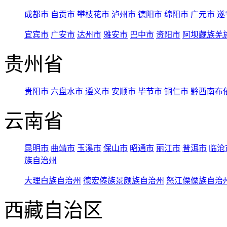
成都市
自贡市
攀枝花市
泸州市
德阳市
绵阳市
广元市
遂
宜宾市
广安市
达州市
雅安市
巴中市
资阳市
阿坝藏族羌
贵州省
贵阳市
六盘水市
遵义市
安顺市
毕节市
铜仁市
黔西南布
云南省
昆明市
曲靖市
玉溪市
保山市
昭通市
丽江市
普洱市
临沧
族自治州
大理白族自治州
德宏傣族景颇族自治州
怒江傈僳族自治
西藏自治区