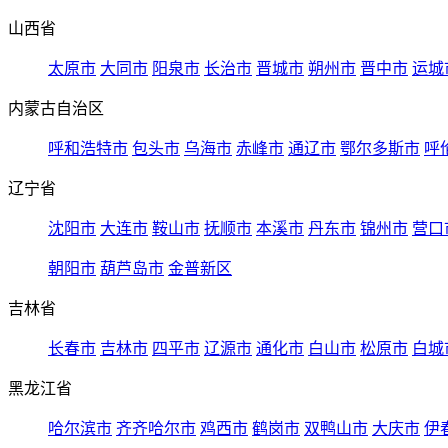
山西省
太原市
大同市
阳泉市
长治市
晋城市
朔州市
晋中市
运城
内蒙古自治区
呼和浩特市
包头市
乌海市
赤峰市
通辽市
鄂尔多斯市
呼
辽宁省
沈阳市
大连市
鞍山市
抚顺市
本溪市
丹东市
锦州市
营口
朝阳市
葫芦岛市
金普新区
吉林省
长春市
吉林市
四平市
辽源市
通化市
白山市
松原市
白城
黑龙江省
哈尔滨市
齐齐哈尔市
鸡西市
鹤岗市
双鸭山市
大庆市
伊