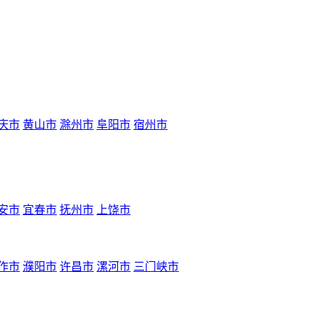
庆市
黄山市
滁州市
阜阳市
宿州市
安市
宜春市
抚州市
上饶市
作市
濮阳市
许昌市
漯河市
三门峡市