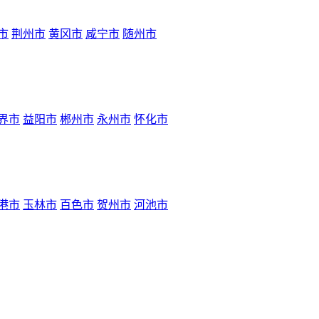
市
荆州市
黄冈市
咸宁市
随州市
界市
益阳市
郴州市
永州市
怀化市
港市
玉林市
百色市
贺州市
河池市