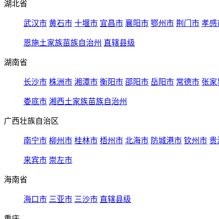
湖北省
武汉市
黄石市
十堰市
宜昌市
襄阳市
鄂州市
荆门市
孝感
恩施土家族苗族自治州
直辖县级
湖南省
长沙市
株洲市
湘潭市
衡阳市
邵阳市
岳阳市
常德市
张家
娄底市
湘西土家族苗族自治州
广西壮族自治区
南宁市
柳州市
桂林市
梧州市
北海市
防城港市
钦州市
贵
来宾市
崇左市
海南省
海口市
三亚市
三沙市
直辖县级
重庆