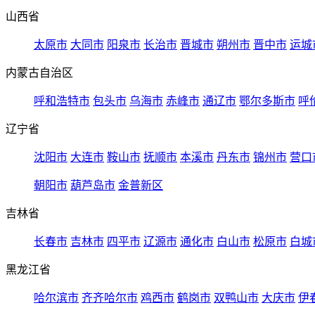
山西省
太原市
大同市
阳泉市
长治市
晋城市
朔州市
晋中市
运城
内蒙古自治区
呼和浩特市
包头市
乌海市
赤峰市
通辽市
鄂尔多斯市
呼
辽宁省
沈阳市
大连市
鞍山市
抚顺市
本溪市
丹东市
锦州市
营口
朝阳市
葫芦岛市
金普新区
吉林省
长春市
吉林市
四平市
辽源市
通化市
白山市
松原市
白城
黑龙江省
哈尔滨市
齐齐哈尔市
鸡西市
鹤岗市
双鸭山市
大庆市
伊