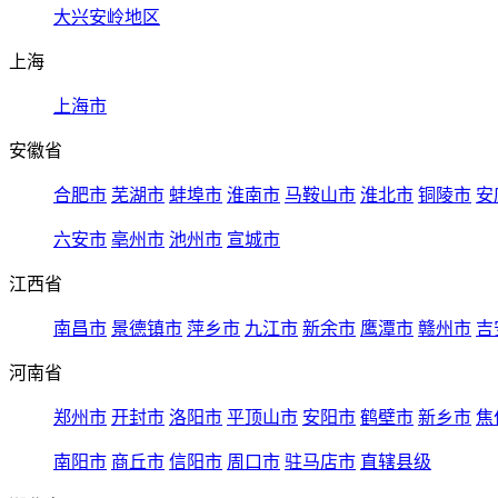
大兴安岭地区
上海
上海市
安徽省
合肥市
芜湖市
蚌埠市
淮南市
马鞍山市
淮北市
铜陵市
安
六安市
亳州市
池州市
宣城市
江西省
南昌市
景德镇市
萍乡市
九江市
新余市
鹰潭市
赣州市
吉
河南省
郑州市
开封市
洛阳市
平顶山市
安阳市
鹤壁市
新乡市
焦
南阳市
商丘市
信阳市
周口市
驻马店市
直辖县级