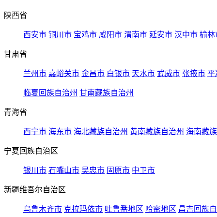
陕西省
西安市
铜川市
宝鸡市
咸阳市
渭南市
延安市
汉中市
榆林
甘肃省
兰州市
嘉峪关市
金昌市
白银市
天水市
武威市
张掖市
平
临夏回族自治州
甘南藏族自治州
青海省
西宁市
海东市
海北藏族自治州
黄南藏族自治州
海南藏族
宁夏回族自治区
银川市
石嘴山市
吴忠市
固原市
中卫市
新疆维吾尔自治区
乌鲁木齐市
克拉玛依市
吐鲁番地区
哈密地区
昌吉回族自