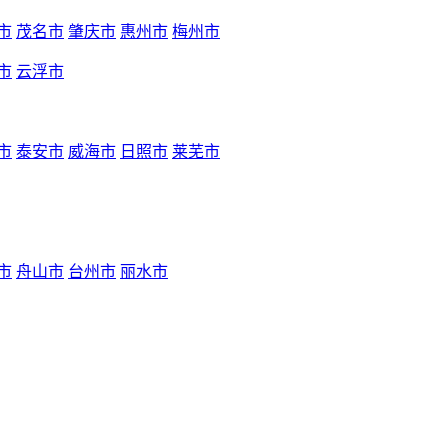
市
茂名市
肇庆市
惠州市
梅州市
市
云浮市
市
泰安市
威海市
日照市
莱芜市
市
舟山市
台州市
丽水市