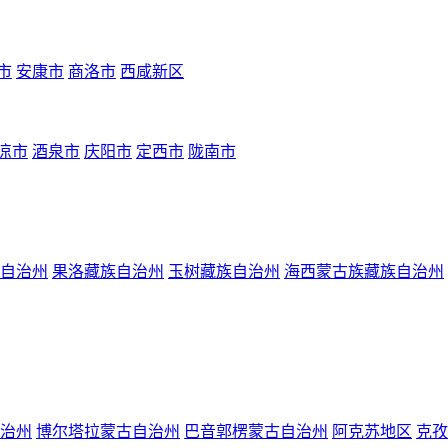
市
安康市
商洛市
西咸新区
凉市
酒泉市
庆阳市
定西市
陇南市
自治州
果洛藏族自治州
玉树藏族自治州
海西蒙古族藏族自治州
治州
博尔塔拉蒙古自治州
巴音郭楞蒙古自治州
阿克苏地区
克孜