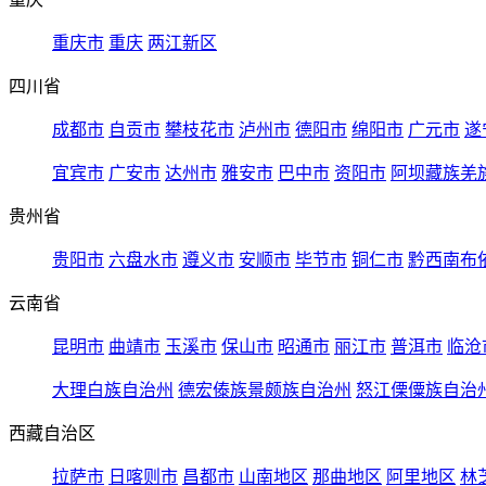
重庆市
重庆
两江新区
四川省
成都市
自贡市
攀枝花市
泸州市
德阳市
绵阳市
广元市
遂
宜宾市
广安市
达州市
雅安市
巴中市
资阳市
阿坝藏族羌
贵州省
贵阳市
六盘水市
遵义市
安顺市
毕节市
铜仁市
黔西南布
云南省
昆明市
曲靖市
玉溪市
保山市
昭通市
丽江市
普洱市
临沧
大理白族自治州
德宏傣族景颇族自治州
怒江傈僳族自治
西藏自治区
拉萨市
日喀则市
昌都市
山南地区
那曲地区
阿里地区
林