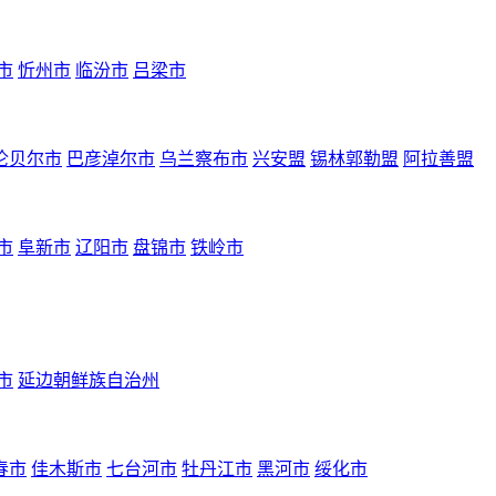
市
忻州市
临汾市
吕梁市
伦贝尔市
巴彦淖尔市
乌兰察布市
兴安盟
锡林郭勒盟
阿拉善盟
市
阜新市
辽阳市
盘锦市
铁岭市
市
延边朝鲜族自治州
春市
佳木斯市
七台河市
牡丹江市
黑河市
绥化市