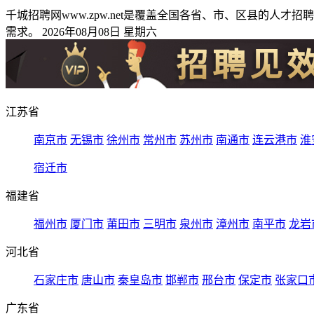
千城招聘网www.zpw.net是覆盖全国各省、市、区县的
需求。 2026年08月08日 星期六
江苏省
南京市
无锡市
徐州市
常州市
苏州市
南通市
连云港市
淮
宿迁市
福建省
福州市
厦门市
莆田市
三明市
泉州市
漳州市
南平市
龙岩
河北省
石家庄市
唐山市
秦皇岛市
邯郸市
邢台市
保定市
张家口
广东省