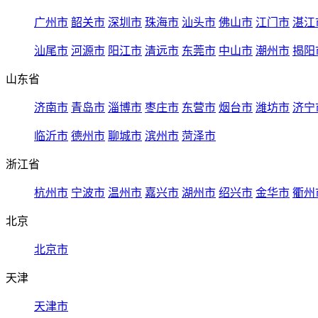
广州市
韶关市
深圳市
珠海市
汕头市
佛山市
江门市
湛江
汕尾市
河源市
阳江市
清远市
东莞市
中山市
潮州市
揭阳
山东省
济南市
青岛市
淄博市
枣庄市
东营市
烟台市
潍坊市
济宁
临沂市
德州市
聊城市
滨州市
菏泽市
浙江省
杭州市
宁波市
温州市
嘉兴市
湖州市
绍兴市
金华市
衢州
北京
北京市
天津
天津市