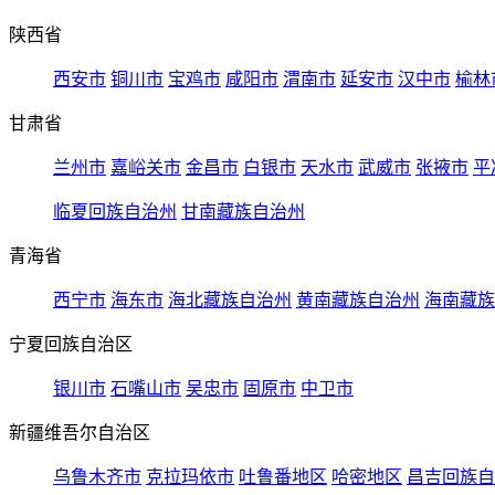
陕西省
西安市
铜川市
宝鸡市
咸阳市
渭南市
延安市
汉中市
榆林
甘肃省
兰州市
嘉峪关市
金昌市
白银市
天水市
武威市
张掖市
平
临夏回族自治州
甘南藏族自治州
青海省
西宁市
海东市
海北藏族自治州
黄南藏族自治州
海南藏族
宁夏回族自治区
银川市
石嘴山市
吴忠市
固原市
中卫市
新疆维吾尔自治区
乌鲁木齐市
克拉玛依市
吐鲁番地区
哈密地区
昌吉回族自