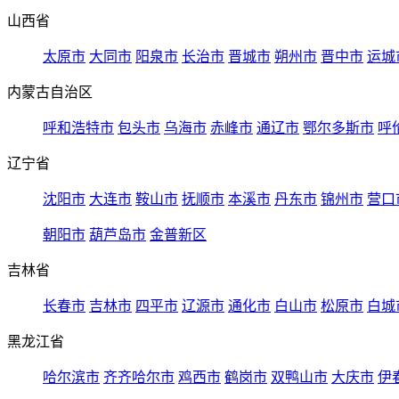
山西省
太原市
大同市
阳泉市
长治市
晋城市
朔州市
晋中市
运城
内蒙古自治区
呼和浩特市
包头市
乌海市
赤峰市
通辽市
鄂尔多斯市
呼
辽宁省
沈阳市
大连市
鞍山市
抚顺市
本溪市
丹东市
锦州市
营口
朝阳市
葫芦岛市
金普新区
吉林省
长春市
吉林市
四平市
辽源市
通化市
白山市
松原市
白城
黑龙江省
哈尔滨市
齐齐哈尔市
鸡西市
鹤岗市
双鸭山市
大庆市
伊