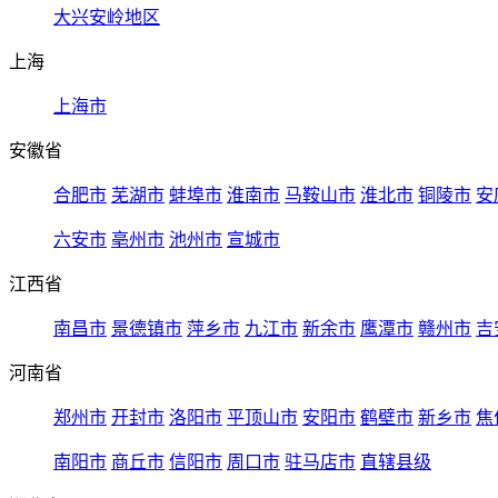
大兴安岭地区
上海
上海市
安徽省
合肥市
芜湖市
蚌埠市
淮南市
马鞍山市
淮北市
铜陵市
安
六安市
亳州市
池州市
宣城市
江西省
南昌市
景德镇市
萍乡市
九江市
新余市
鹰潭市
赣州市
吉
河南省
郑州市
开封市
洛阳市
平顶山市
安阳市
鹤壁市
新乡市
焦
南阳市
商丘市
信阳市
周口市
驻马店市
直辖县级