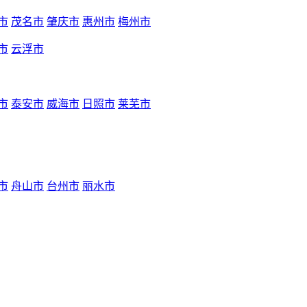
市
茂名市
肇庆市
惠州市
梅州市
市
云浮市
市
泰安市
威海市
日照市
莱芜市
市
舟山市
台州市
丽水市