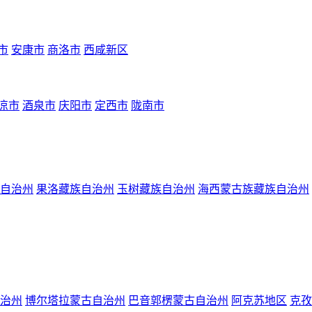
市
安康市
商洛市
西咸新区
凉市
酒泉市
庆阳市
定西市
陇南市
自治州
果洛藏族自治州
玉树藏族自治州
海西蒙古族藏族自治州
治州
博尔塔拉蒙古自治州
巴音郭楞蒙古自治州
阿克苏地区
克孜