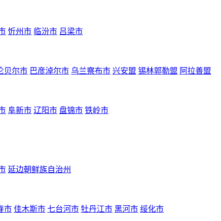
市
忻州市
临汾市
吕梁市
伦贝尔市
巴彦淖尔市
乌兰察布市
兴安盟
锡林郭勒盟
阿拉善盟
市
阜新市
辽阳市
盘锦市
铁岭市
市
延边朝鲜族自治州
春市
佳木斯市
七台河市
牡丹江市
黑河市
绥化市