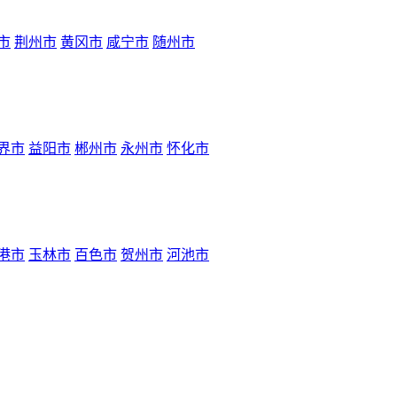
市
荆州市
黄冈市
咸宁市
随州市
界市
益阳市
郴州市
永州市
怀化市
港市
玉林市
百色市
贺州市
河池市