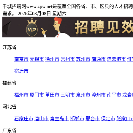
千城招聘网www.zpw.net是覆盖全国各省、市、区县的
需求。 2026年08月08日 星期六
江苏省
南京市
无锡市
徐州市
常州市
苏州市
南通市
连云港市
淮
宿迁市
福建省
福州市
厦门市
莆田市
三明市
泉州市
漳州市
南平市
龙岩
河北省
石家庄市
唐山市
秦皇岛市
邯郸市
邢台市
保定市
张家口
广东省