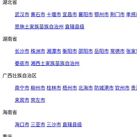
湖北省
武汉市
黄石市
十堰市
宜昌市
襄阳市
鄂州市
荆门市
孝感
恩施土家族苗族自治州
直辖县级
湖南省
长沙市
株洲市
湘潭市
衡阳市
邵阳市
岳阳市
常德市
张家
娄底市
湘西土家族苗族自治州
广西壮族自治区
南宁市
柳州市
桂林市
梧州市
北海市
防城港市
钦州市
贵
来宾市
崇左市
海南省
海口市
三亚市
三沙市
直辖县级
重庆