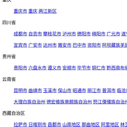
重庆市
重庆
两江新区
四川省
成都市
自贡市
攀枝花市
泸州市
德阳市
绵阳市
广元市
遂
宜宾市
广安市
达州市
雅安市
巴中市
资阳市
阿坝藏族羌
贵州省
贵阳市
六盘水市
遵义市
安顺市
毕节市
铜仁市
黔西南布
云南省
昆明市
曲靖市
玉溪市
保山市
昭通市
丽江市
普洱市
临沧
大理白族自治州
德宏傣族景颇族自治州
怒江傈僳族自治
西藏自治区
拉萨市
日喀则市
昌都市
山南地区
那曲地区
阿里地区
林