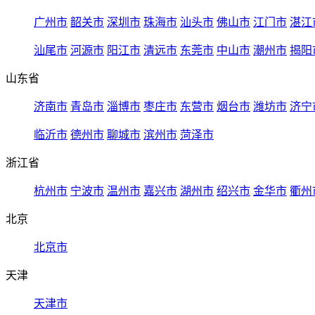
广州市
韶关市
深圳市
珠海市
汕头市
佛山市
江门市
湛江
汕尾市
河源市
阳江市
清远市
东莞市
中山市
潮州市
揭阳
山东省
济南市
青岛市
淄博市
枣庄市
东营市
烟台市
潍坊市
济宁
临沂市
德州市
聊城市
滨州市
菏泽市
浙江省
杭州市
宁波市
温州市
嘉兴市
湖州市
绍兴市
金华市
衢州
北京
北京市
天津
天津市