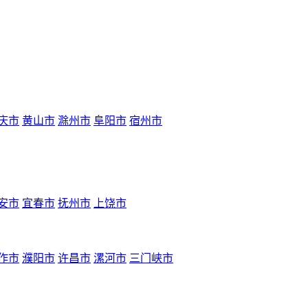
庆市
黄山市
滁州市
阜阳市
宿州市
安市
宜春市
抚州市
上饶市
作市
濮阳市
许昌市
漯河市
三门峡市