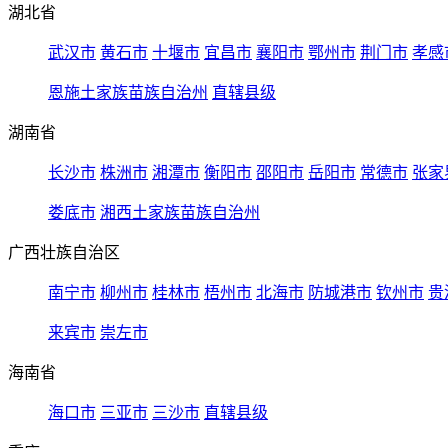
湖北省
武汉市
黄石市
十堰市
宜昌市
襄阳市
鄂州市
荆门市
孝感
恩施土家族苗族自治州
直辖县级
湖南省
长沙市
株洲市
湘潭市
衡阳市
邵阳市
岳阳市
常德市
张家
娄底市
湘西土家族苗族自治州
广西壮族自治区
南宁市
柳州市
桂林市
梧州市
北海市
防城港市
钦州市
贵
来宾市
崇左市
海南省
海口市
三亚市
三沙市
直辖县级