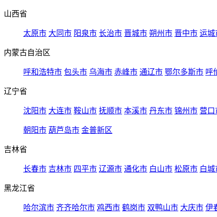
山西省
太原市
大同市
阳泉市
长治市
晋城市
朔州市
晋中市
运城
内蒙古自治区
呼和浩特市
包头市
乌海市
赤峰市
通辽市
鄂尔多斯市
呼
辽宁省
沈阳市
大连市
鞍山市
抚顺市
本溪市
丹东市
锦州市
营口
朝阳市
葫芦岛市
金普新区
吉林省
长春市
吉林市
四平市
辽源市
通化市
白山市
松原市
白城
黑龙江省
哈尔滨市
齐齐哈尔市
鸡西市
鹤岗市
双鸭山市
大庆市
伊