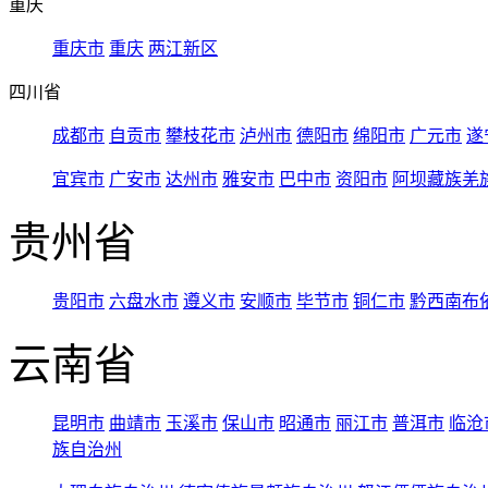
重庆
重庆市
重庆
两江新区
四川省
成都市
自贡市
攀枝花市
泸州市
德阳市
绵阳市
广元市
遂
宜宾市
广安市
达州市
雅安市
巴中市
资阳市
阿坝藏族羌
贵州省
贵阳市
六盘水市
遵义市
安顺市
毕节市
铜仁市
黔西南布
云南省
昆明市
曲靖市
玉溪市
保山市
昭通市
丽江市
普洱市
临沧
族自治州