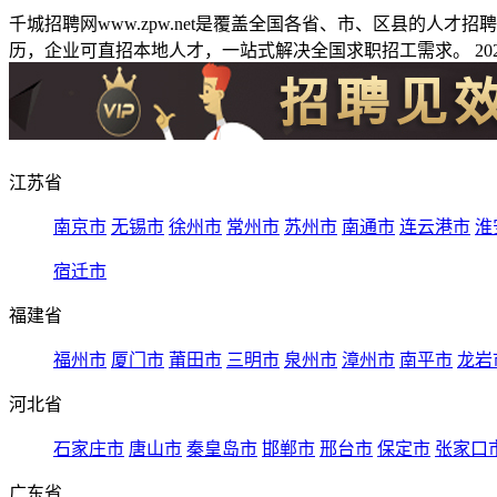
千城招聘网www.zpw.net是覆盖全国各省、市、区县的人
历，企业可直招本地人才，一站式解决全国求职招工需求。 2026
江苏省
南京市
无锡市
徐州市
常州市
苏州市
南通市
连云港市
淮
宿迁市
福建省
福州市
厦门市
莆田市
三明市
泉州市
漳州市
南平市
龙岩
河北省
石家庄市
唐山市
秦皇岛市
邯郸市
邢台市
保定市
张家口
广东省