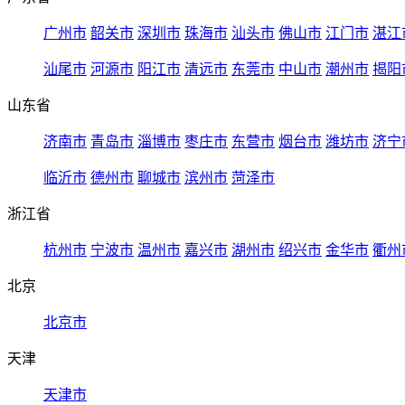
广州市
韶关市
深圳市
珠海市
汕头市
佛山市
江门市
湛江
汕尾市
河源市
阳江市
清远市
东莞市
中山市
潮州市
揭阳
山东省
济南市
青岛市
淄博市
枣庄市
东营市
烟台市
潍坊市
济宁
临沂市
德州市
聊城市
滨州市
菏泽市
浙江省
杭州市
宁波市
温州市
嘉兴市
湖州市
绍兴市
金华市
衢州
北京
北京市
天津
天津市