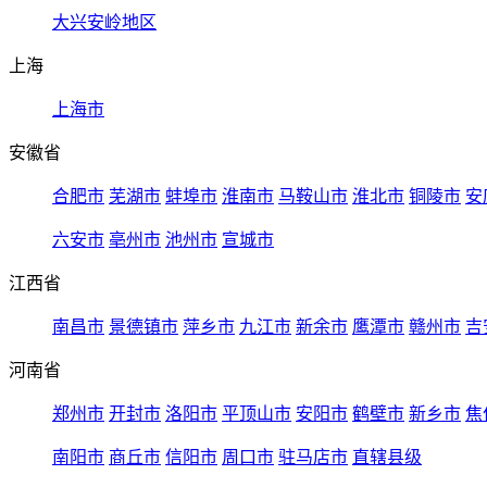
大兴安岭地区
上海
上海市
安徽省
合肥市
芜湖市
蚌埠市
淮南市
马鞍山市
淮北市
铜陵市
安
六安市
亳州市
池州市
宣城市
江西省
南昌市
景德镇市
萍乡市
九江市
新余市
鹰潭市
赣州市
吉
河南省
郑州市
开封市
洛阳市
平顶山市
安阳市
鹤壁市
新乡市
焦
南阳市
商丘市
信阳市
周口市
驻马店市
直辖县级