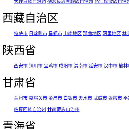
大理白族自治州
德宏傣族景颇族自治州
怒江傈僳族自治
西藏自治区
拉萨市
日喀则市
昌都市
山南地区
那曲地区
阿里地区
林
陕西省
西安市
铜川市
宝鸡市
咸阳市
渭南市
延安市
汉中市
榆林
甘肃省
兰州市
嘉峪关市
金昌市
白银市
天水市
武威市
张掖市
平
临夏回族自治州
甘南藏族自治州
青海省