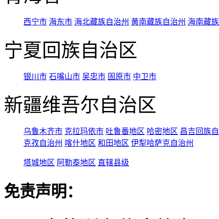
西宁市
海东市
海北藏族自治州
黄南藏族自治州
海南藏族
宁夏回族自治区
银川市
石嘴山市
吴忠市
固原市
中卫市
新疆维吾尔自治区
乌鲁木齐市
克拉玛依市
吐鲁番地区
哈密地区
昌吉回族自
克孜自治州
喀什地区
和田地区
伊犁哈萨克自治州
塔城地区
阿勒泰地区
直辖县级
免责声明：