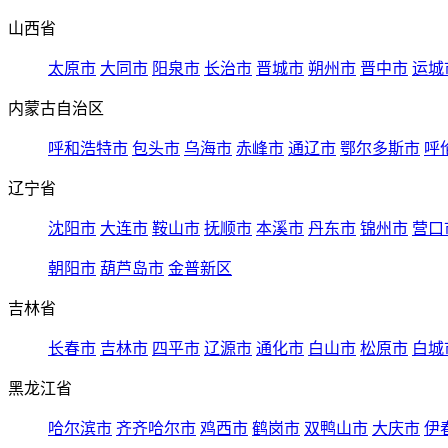
山西省
太原市
大同市
阳泉市
长治市
晋城市
朔州市
晋中市
运城
内蒙古自治区
呼和浩特市
包头市
乌海市
赤峰市
通辽市
鄂尔多斯市
呼
辽宁省
沈阳市
大连市
鞍山市
抚顺市
本溪市
丹东市
锦州市
营口
朝阳市
葫芦岛市
金普新区
吉林省
长春市
吉林市
四平市
辽源市
通化市
白山市
松原市
白城
黑龙江省
哈尔滨市
齐齐哈尔市
鸡西市
鹤岗市
双鸭山市
大庆市
伊