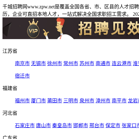
千城招聘网www.zpw.net是覆盖全国各省、市、区县的人
历，企业可直招本地人才，一站式解决全国求职招工需求。 2026
江苏省
南京市
无锡市
徐州市
常州市
苏州市
南通市
连云港市
淮
宿迁市
福建省
福州市
厦门市
莆田市
三明市
泉州市
漳州市
南平市
龙岩
河北省
石家庄市
唐山市
秦皇岛市
邯郸市
邢台市
保定市
张家口
广东省