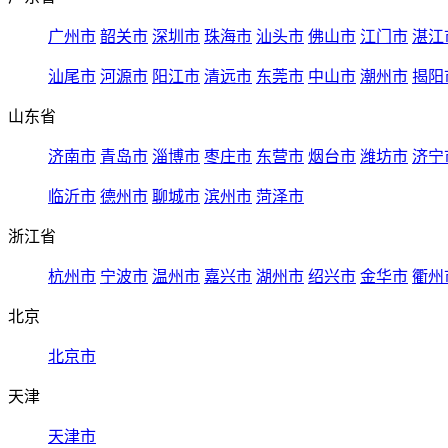
广州市
韶关市
深圳市
珠海市
汕头市
佛山市
江门市
湛江
汕尾市
河源市
阳江市
清远市
东莞市
中山市
潮州市
揭阳
山东省
济南市
青岛市
淄博市
枣庄市
东营市
烟台市
潍坊市
济宁
临沂市
德州市
聊城市
滨州市
菏泽市
浙江省
杭州市
宁波市
温州市
嘉兴市
湖州市
绍兴市
金华市
衢州
北京
北京市
天津
天津市