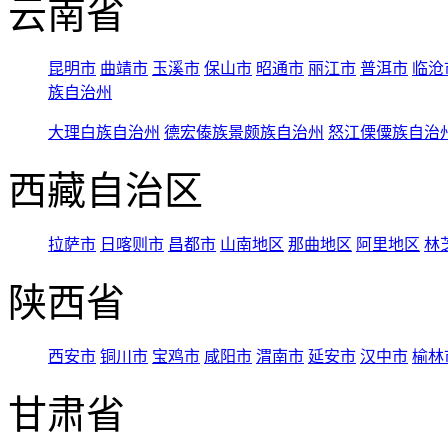
云南省
昆明市
曲靖市
玉溪市
保山市
昭通市
丽江市
普洱市
临沧
族自治州
大理白族自治州
德宏傣族景颇族自治州
怒江傈僳族自治
西藏自治区
拉萨市
日喀则市
昌都市
山南地区
那曲地区
阿里地区
林
陕西省
西安市
铜川市
宝鸡市
咸阳市
渭南市
延安市
汉中市
榆林
甘肃省