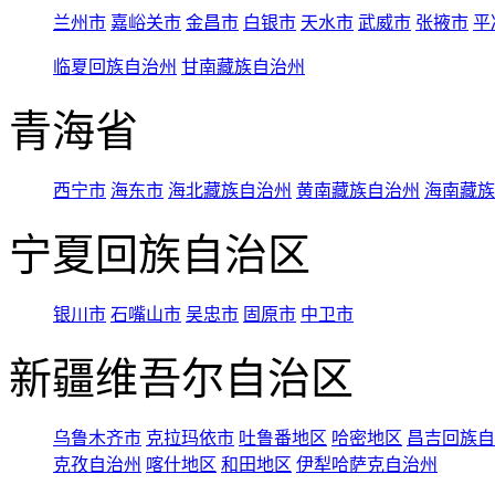
兰州市
嘉峪关市
金昌市
白银市
天水市
武威市
张掖市
平
临夏回族自治州
甘南藏族自治州
青海省
西宁市
海东市
海北藏族自治州
黄南藏族自治州
海南藏族
宁夏回族自治区
银川市
石嘴山市
吴忠市
固原市
中卫市
新疆维吾尔自治区
乌鲁木齐市
克拉玛依市
吐鲁番地区
哈密地区
昌吉回族自
克孜自治州
喀什地区
和田地区
伊犁哈萨克自治州