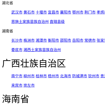
湖北省
武汉市
黄石市
十堰市
宜昌市
襄阳市
鄂州市
荆门市
孝感
恩施土家族苗族自治州
直辖县级
湖南省
长沙市
株洲市
湘潭市
衡阳市
邵阳市
岳阳市
常德市
张家
娄底市
湘西土家族苗族自治州
广西壮族自治区
南宁市
柳州市
桂林市
梧州市
北海市
防城港市
钦州市
贵
来宾市
崇左市
海南省