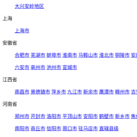
大兴安岭地区
上海
上海市
安徽省
合肥市
芜湖市
蚌埠市
淮南市
马鞍山市
淮北市
铜陵市
安
六安市
亳州市
池州市
宣城市
江西省
南昌市
景德镇市
萍乡市
九江市
新余市
鹰潭市
赣州市
吉
河南省
郑州市
开封市
洛阳市
平顶山市
安阳市
鹤壁市
新乡市
焦
南阳市
商丘市
信阳市
周口市
驻马店市
直辖县级